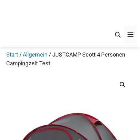
M
Start
/
Allgemein
/ JUSTCAMP Scott 4 Personen
Campingzelt Test